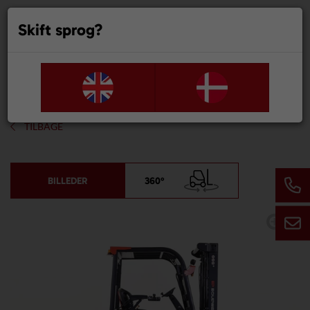
Skift sprog?
0
TILBAGE
BILLEDER
360°
