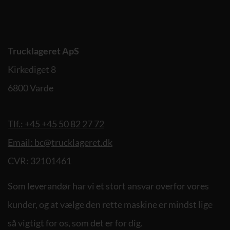
Trucklageret ApS
Kirkediget 8
6800 Varde
Tlf.: +45 +45 50 82 27 72
Email: bc@trucklageret.dk
CVR: 32101461
Som leverandør har vi et stort ansvar overfor vores
kunder, og at vælge den rette maskine er mindst lige
så vigtigt for os, som det er for dig.