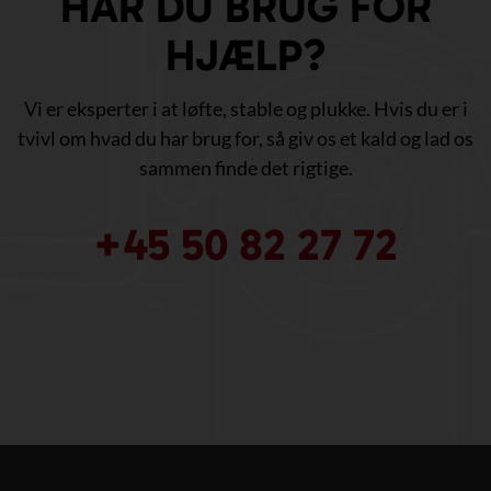
HAR DU BRUG FOR
HJÆLP?
Vi er eksperter i at løfte, stable og plukke. Hvis du er i
tvivl om hvad du har brug for, så giv os et kald og lad os
sammen finde det rigtige.
+45 50 82 27 72