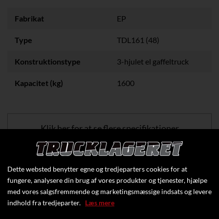
Fabrikat
EP
Type
TDL161 (48)
Konstruktionstype
3-hjulet el gaffeltruck
Kapacitet (kg)
1600
Klik her for at se flere specifikationer
Dette websted benytter egne og tredjeparters cookies for at
fungere, analysere din brug af vores produkter og tjenester, hjælpe
med vores salgsfremmende og marketingsmæssige indsats og levere
indhold fra tredjeparter.
Læs mere