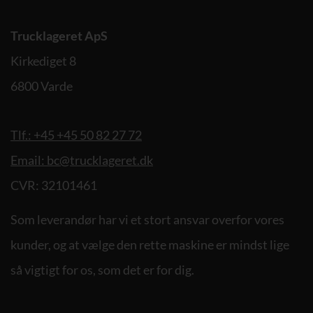
Trucklageret ApS
Kirkediget 8
6800 Varde
Tlf.: +45 +45 50 82 27 72
Email: bc@trucklageret.dk
CVR: 32101461
Som leverandør har vi et stort ansvar overfor vores
kunder, og at vælge den rette maskine er mindst lige
så vigtigt for os, som det er for dig.