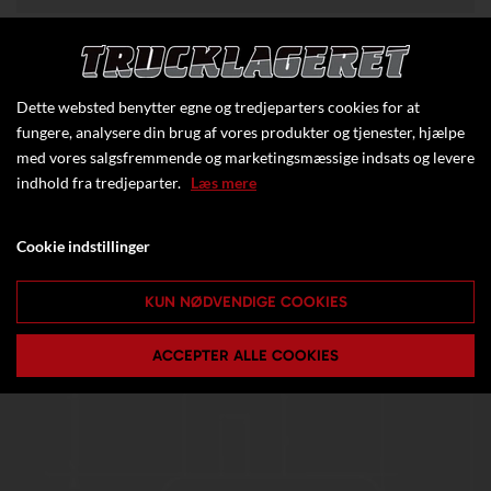
Type
EFL2503-HV-1200
Konstruktionstype
4-hjulet el gaffeltruck
Dette websted benytter egne og tredjeparters cookies for at
Kapacitet (kg)
25000
fungere, analysere din brug af vores produkter og tjenester, hjælpe
med vores salgsfremmende og marketingsmæssige indsats og levere
indhold fra tredjeparter.
Læs mere
Klik her for at se flere specifikationer
Cookie indstillinger
KUN NØDVENDIGE COOKIES
ACCEPTER ALLE COOKIES