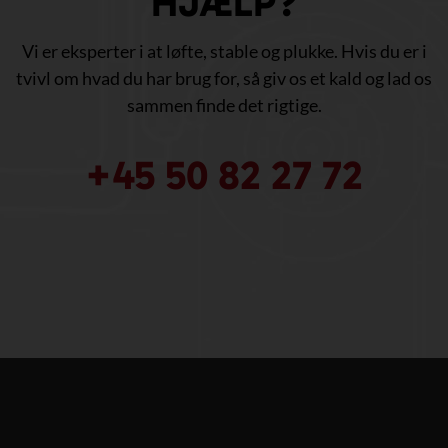
HJÆLP?
Vi er eksperter i at løfte, stable og plukke. Hvis du er i
tvivl om hvad du har brug for, så giv os et kald og lad os
sammen finde det rigtige.
+45 50 82 27 72