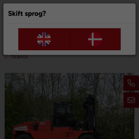
Skift sprog?
0
TILBAGE
