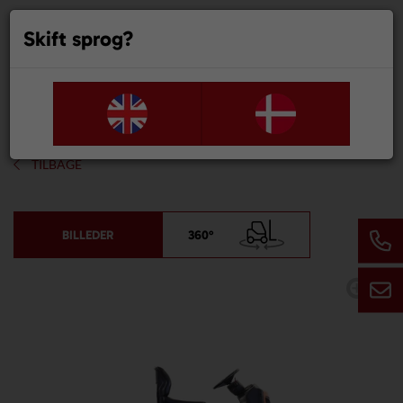
Skift sprog?
0
TILBAGE
BILLEDER
360°
