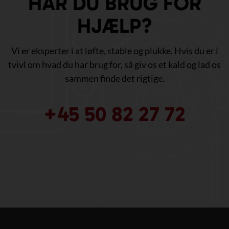
HAR DU BRUG FOR
HJÆLP?
Vi er eksperter i at løfte, stable og plukke. Hvis du er i
tvivl om hvad du har brug for, så giv os et kald og lad os
sammen finde det rigtige.
+45 50 82 27 72