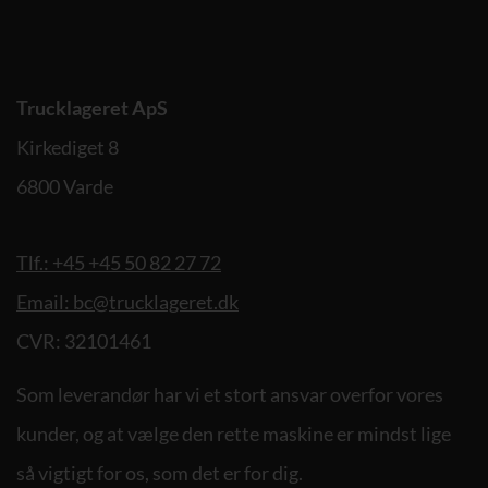
Trucklageret ApS
Kirkediget 8
6800 Varde
Tlf.: +45 +45 50 82 27 72
Email: bc@trucklageret.dk
CVR: 32101461
Som leverandør har vi et stort ansvar overfor vores
kunder, og at vælge den rette maskine er mindst lige
så vigtigt for os, som det er for dig.