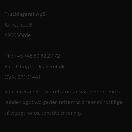
Trucklageret ApS
Kirkediget 8
6800 Varde
Tlf.: +45 +45 50 82 27 72
Email: bc@trucklageret.dk
CVR: 32101461
Som leverandør har vi et stort ansvar overfor vores
kunder, og at vælge den rette maskine er mindst lige
så vigtigt for os, som det er for dig.