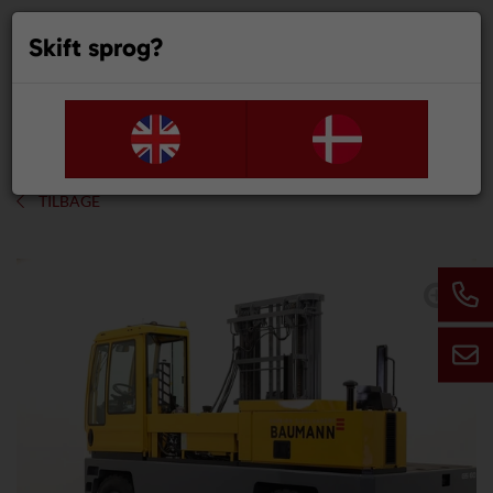
Skift sprog?
0
TILBAGE
