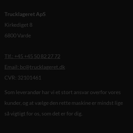
Trucklageret ApS
Kirkediget 8
6800 Varde
Tlf.: +45 +45 50 82 27 72
Email: bc@trucklageret.dk
CVR: 32101461
Som leverandør har vi et stort ansvar overfor vores
kunder, og at vælge den rette maskine er mindst lige
så vigtigt for os, som det er for dig.