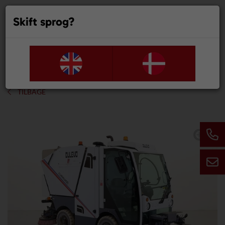
Skift sprog?
0
TILBAGE
