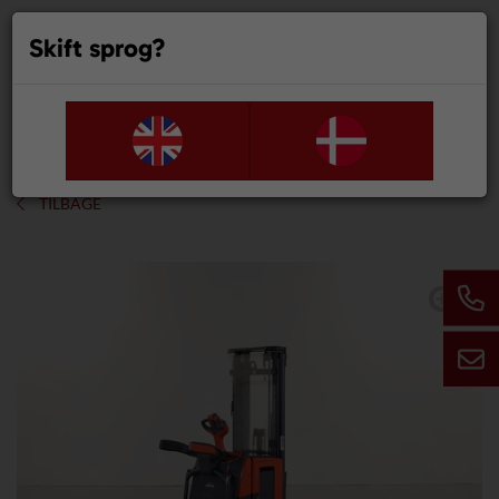
Skift sprog?
0
TILBAGE
