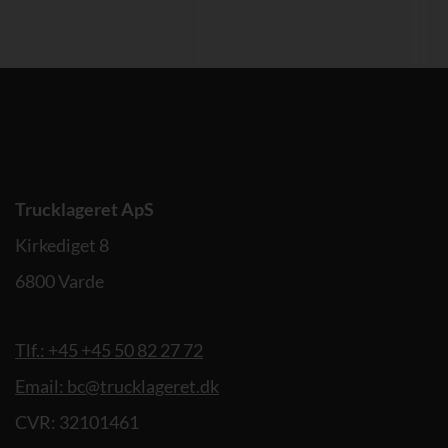
Trucklageret ApS
Kirkediget 8
6800 Varde
Tlf.: +45 +45 50 82 27 72
Email: bc@trucklageret.dk
CVR: 32101461