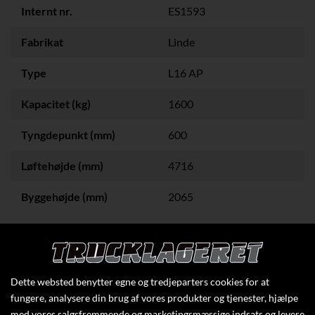
Internt nr.
ES1593
Fabrikat
Linde
Type
L16 AP
Kapacitet (kg)
1600
Tyngdepunkt (mm)
600
Løftehøjde (mm)
4716
Byggehøjde (mm)
2065
Klik her for at se flere specifikationer
Dette websted benytter egne og tredjeparters cookies for at
fungere, analysere din brug af vores produkter og tjenester, hjælpe
med vores salgsfremmende og marketingsmæssige indsats og levere