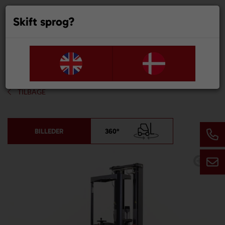
Skift sprog?
0
TILBAGE
BILLEDER
360°
