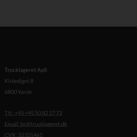
Trucklageret ApS
Kirkediget 8
6800 Varde
Tlf.: +45 +45 50 82 27 72
Email: bc@trucklageret.dk
CVR: 32101461