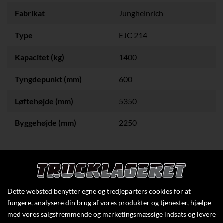
Fabrikat
Jungheinrich
Type
EJC 214
Kapacitet (kg)
1400
Tyngdepunkt (mm)
600
Løftehøjde (mm)
5350
Byggehøjde (mm)
2250
Klik her for at se flere specifikationer
Dette websted benytter egne og tredjeparters cookies for at
fungere, analysere din brug af vores produkter og tjenester, hjælpe
med vores salgsfremmende og marketingsmæssige indsats og levere