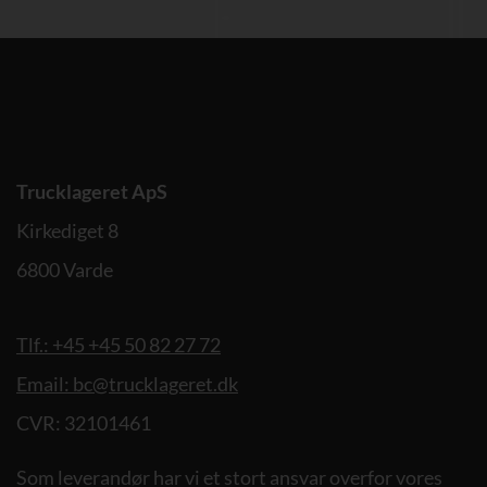
Trucklageret ApS
Kirkediget 8
6800 Varde
Tlf.: +45 +45 50 82 27 72
Email: bc@trucklageret.dk
CVR: 32101461
Som leverandør har vi et stort ansvar overfor vores