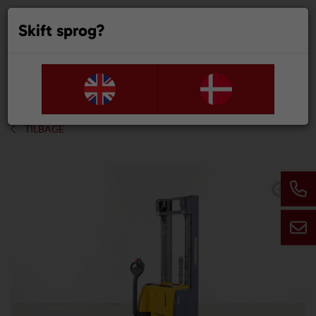
Skift sprog?
0
TILBAGE
