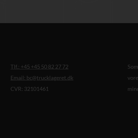
Tlf.: +45 +45 50 82 27 72
Som 
Email: bc@trucklageret.dk
vore
CVR: 32101461
mind