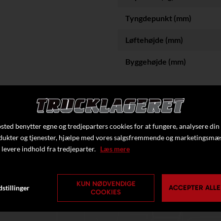
Tyngdepunkt (mm)
Løftehøjde (mm)
Byggehøjde (mm)
Klik her f
ted benytter egne og tredjeparters cookies for at fungere, analysere din
dukter og tjenester, hjælpe med vores salgsfremmende og marketingsmæ
 levere indhold fra tredjeparter.
Læs mere
KUN NØDVENDIGE
stillinger
ACCEPTER ALLE
COOKIES