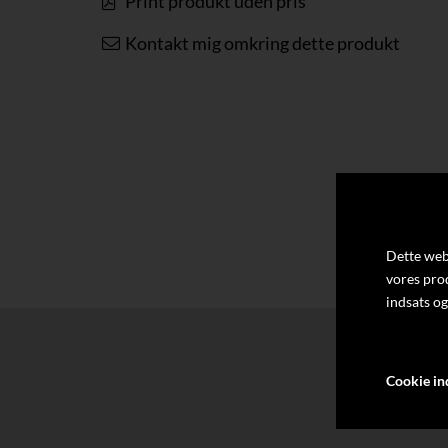
Print produkt uden pris
Kontakt mig omkring dette produkt
Dette webs
vores pro
indsats og
Cookie ind