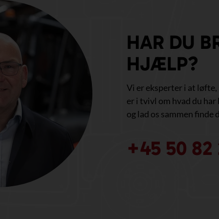
HAR DU B
HJÆLP?
Vi er eksperter i at løfte
er i tvivl om hvad du har 
og lad os sammen finde d
+45 50 82 