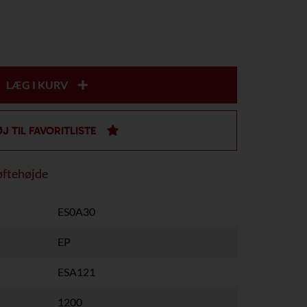
LÆG I KURV
ØJ TIL FAVORITLISTE
øftehøjde
ES0A30
EP
ESA121
1200