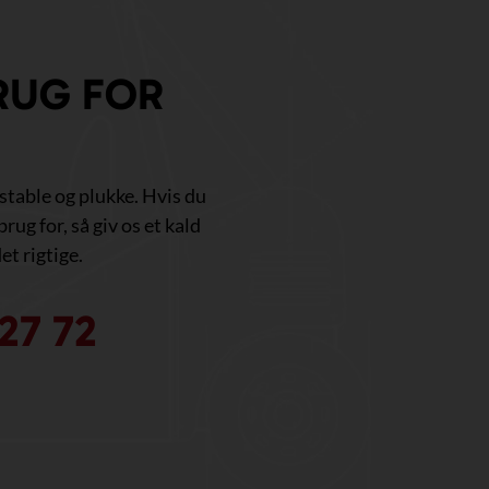
RUG FOR
, stable og plukke. Hvis du
brug for, så giv os et kald
et rigtige.
27 72