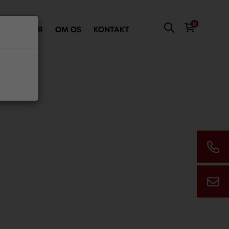
0
VI TILBYDER
OM OS
KONTAKT
