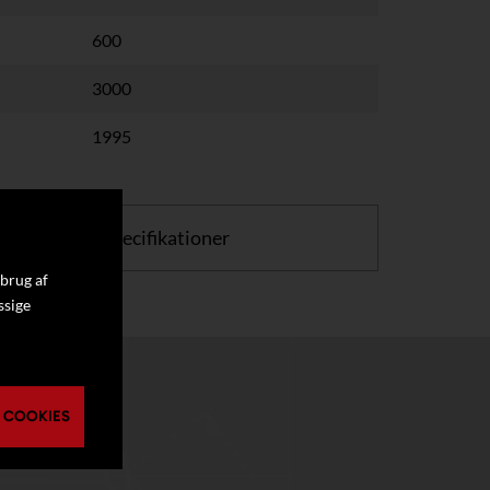
600
3000
1995
or at se flere specifikationer
 brug af
ssige
 COOKIES