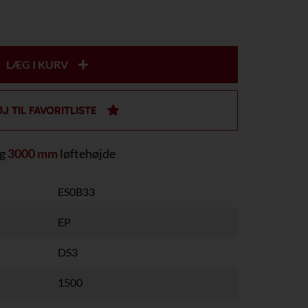
LÆG I KURV
ØJ TIL FAVORITLISTE
g
3000 mm
løftehøjde
ES0B33
EP
DS3
1500