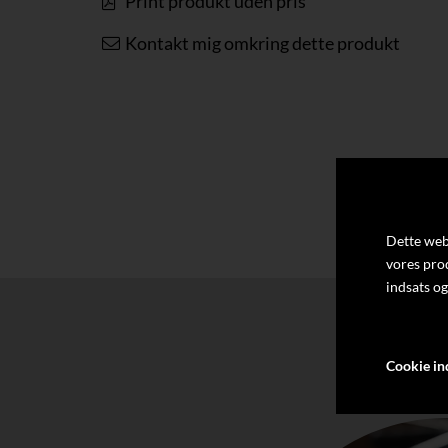
Print produkt uden pris
Kontakt mig omkring dette produkt
Dette webs
vores pro
indsats og
Cookie ind