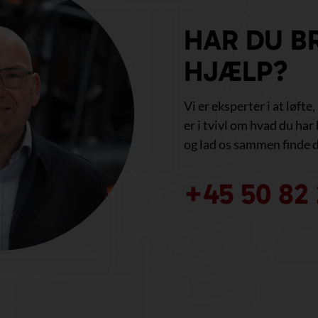
HAR DU B
HJÆLP?
Vi er eksperter i at løfte
er i tvivl om hvad du har 
og lad os sammen finde d
+45 50 82 