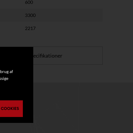
600
3300
2217
or at se flere specifikationer
 brug af
ssige
 COOKIES