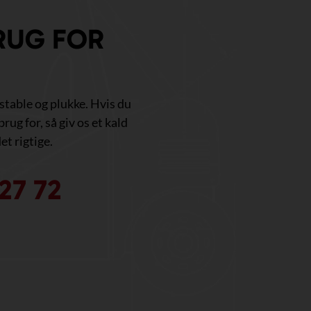
RUG FOR
, stable og plukke. Hvis du
brug for, så giv os et kald
et rigtige.
27 72