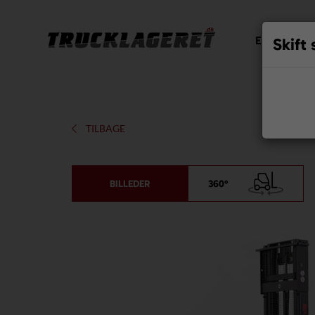
EP EQUIPM
Skift
TILBAGE
BILLEDER
360°
