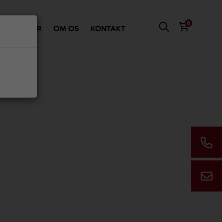
0
VI TILBYDER
OM OS
KONTAKT
