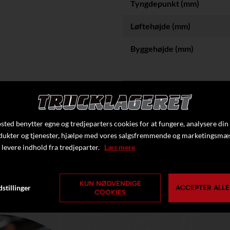
Tyngdepunkt (mm)
Løftehøjde (mm)
Byggehøjde (mm)
Klik her f
ted benytter egne og tredjeparters cookies for at fungere, analysere din
dukter og tjenester, hjælpe med vores salgsfremmende og marketingsmæ
 levere indhold fra tredjeparter.
Læs mere
KUN NØDVENDIGE
stillinger
ACCEPTER ALLE
COOKIES