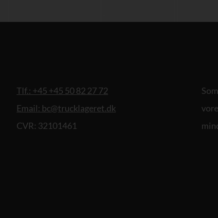
Tlf.: +45 +45 50 82 27 72
Som 
Email: bc@trucklageret.dk
vore
CVR: 32101461
mind