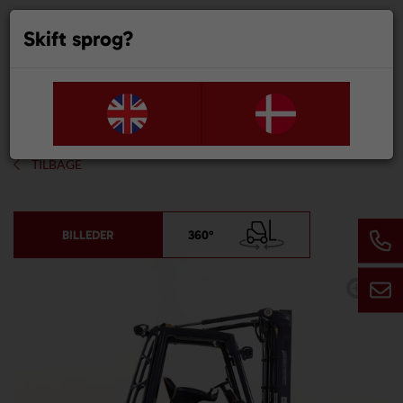
Skift sprog?
0
TILBAGE
BILLEDER
360°
