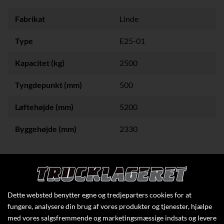
Fabrikat
Linde
Type
E25-01
Kapacitet (kg)
2500
Tyngdepunkt (mm)
500
Løftehøjde (mm)
5200
Byggehøjde (mm)
2330
Klik her for at se flere specifikationer
Dette websted benytter egne og tredjeparters cookies for at
fungere, analysere din brug af vores produkter og tjenester, hjælpe
med vores salgsfremmende og marketingsmæssige indsats og levere