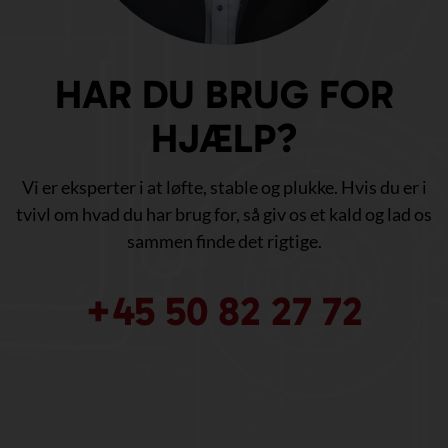
HAR DU BRUG FOR
HJÆLP?
Vi er eksperter i at løfte, stable og plukke. Hvis du er i
tvivl om hvad du har brug for, så giv os et kald og lad os
sammen finde det rigtige.
+45 50 82 27 72