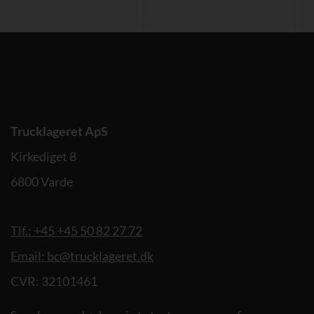
Trucklageret ApS
Kirkediget 8
6800 Varde
Tlf.: +45 +45 50 82 27 72
Email: bc@trucklageret.dk
CVR: 32101461