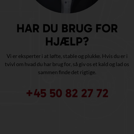
HAR DU BRUG FOR
HJÆLP?
Vi er eksperter i at løfte, stable og plukke. Hvis du er i
tvivl om hvad du har brug for, så giv os et kald og lad os
sammen finde det rigtige.
+45 50 82 27 72