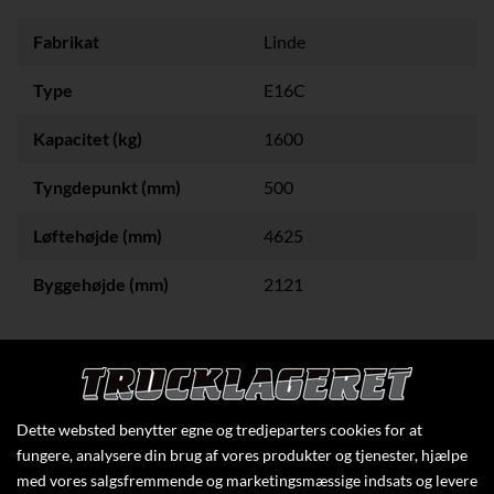
Fabrikat
Linde
Type
E16C
Kapacitet (kg)
1600
Tyngdepunkt (mm)
500
Løftehøjde (mm)
4625
Byggehøjde (mm)
2121
Klik her for at se flere specifikationer
Dette websted benytter egne og tredjeparters cookies for at
fungere, analysere din brug af vores produkter og tjenester, hjælpe
med vores salgsfremmende og marketingsmæssige indsats og levere