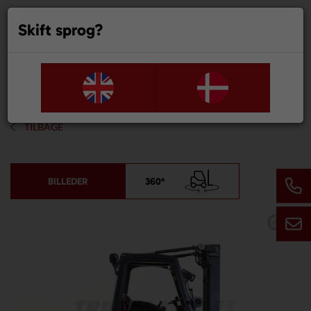
Skift sprog?
0
TILBAGE
BILLEDER
360°
