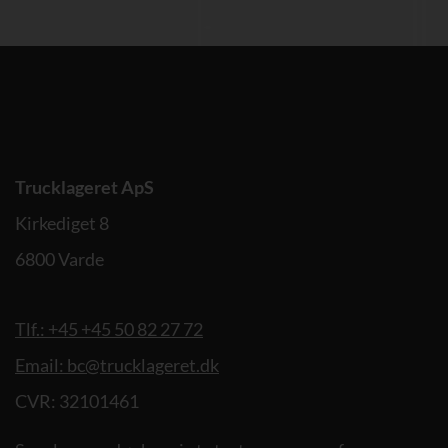
Trucklageret ApS
Kirkediget 8
6800 Varde
Tlf.: +45 +45 50 82 27 72
Email: bc@trucklageret.dk
CVR: 32101461