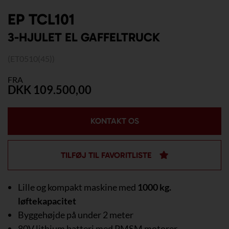
EP TCL101
3-HJULET EL GAFFELTRUCK
(ET0510(45))
FRA
DKK 109.500,00
KONTAKT OS
TILFØJ TIL FAVORITLISTE
Lille og kompakt maskine med
1000 kg.
løftekapacitet
Byggehøjde på under 2 meter
80V lithium batteri med PMSM motorer