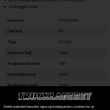
Indbygget lader
Internt nr.
ET0510(45)
Fabrikat
EP
Type
TCL101
Kapacitet (kg)
1000
Tyngdepunkt (mm)
500
Løftehøjde (mm)
4500
Byggehøjde (mm)
2020
Dette websted benytter egne og tredjeparters cookies for at
Klik her for at se flere specifikationer