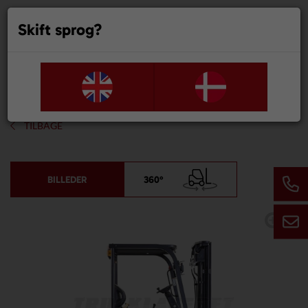
Skift sprog?
0
TILBAGE
BILLEDER
360°
