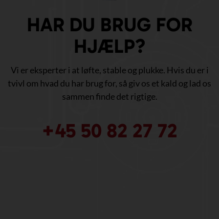
HAR DU BRUG FOR
HJÆLP?
Vi er eksperter i at løfte, stable og plukke. Hvis du er i
tvivl om hvad du har brug for, så giv os et kald og lad os
sammen finde det rigtige.
+45 50 82 27 72