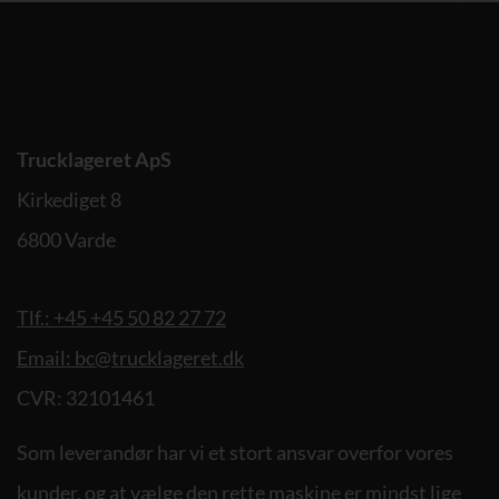
Trucklageret ApS
Kirkediget 8
6800 Varde
Tlf.: +45 +45 50 82 27 72
Email: bc@trucklageret.dk
CVR: 32101461
Som leverandør har vi et stort ansvar overfor vores
kunder, og at vælge den rette maskine er mindst lige