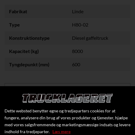
Fabrikat
Linde
Type
H80-02
Konstruktionstype
Diesel gaffeltruck
Kapacitet (kg)
8000
Tyngdepunkt (mm)
600
Klik her for at se flere specifikationer
Dette websted benytter egne og tredjeparters cookies for at
fungere, analysere din brug af vores produkter og tjenester, hjælpe
med vores salgsfremmende og marketingsmæssige indsats og levere
indhold fra tredjeparter.
Læs mere