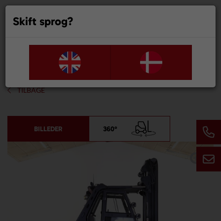
Skift sprog?
0
TILBAGE
BILLEDER
360°
