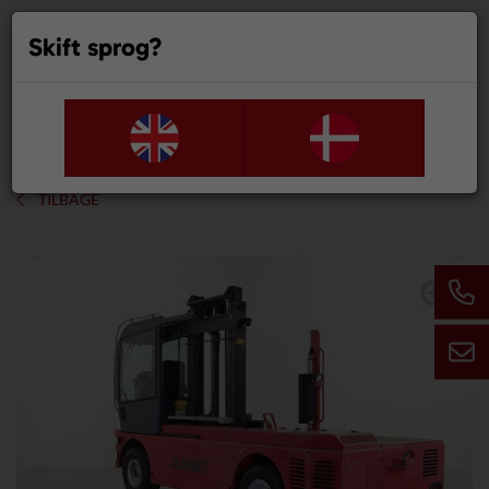
Skift sprog?
0
TILBAGE
