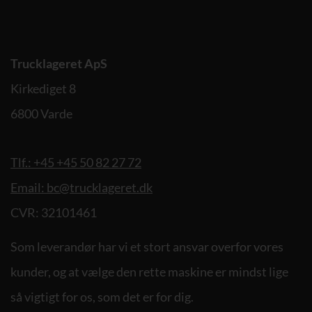
Trucklageret ApS
Kirkediget 8
6800 Varde
Tlf.: +45 +45 50 82 27 72
Email: bc@trucklageret.dk
CVR: 32101461
Som leverandør har vi et stort ansvar overfor vores
kunder, og at vælge den rette maskine er mindst lige
så vigtigt for os, som det er for dig.