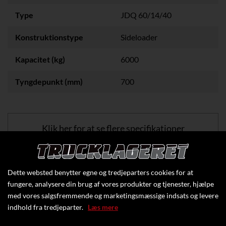
Type
JDQ 60/14/40
Konstruktionstype
Sideloader
Kapacitet (kg)
6000
Tyngdepunkt (mm)
700
Klik her for at se flere specifikationer
Dette websted benytter egne og tredjeparters cookies for at
fungere, analysere din brug af vores produkter og tjenester, hjælpe
med vores salgsfremmende og marketingsmæssige indsats og levere
indhold fra tredjeparter.
Læs mere